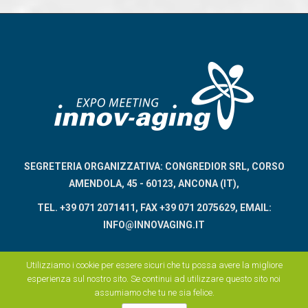
SEGRETERIA ORGANIZZATIVA: CONGREDIOR SRL, CORSO
AMENDOLA, 45 - 60123, ANCONA (IT),
TEL. +39 071 2071411, FAX +39 071 2075629, EMAIL:
INFO@INNOVAGING.IT
Utilizziamo i cookie per essere sicuri che tu possa avere la migliore
esperienza sul nostro sito. Se continui ad utilizzare questo sito noi
assumiamo che tu ne sia felice.