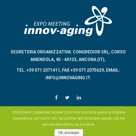
SEGRETERIA ORGANIZZATIVA: CONGREDIOR SRL, CORSO
AMENDOLA, 45 - 60123, ANCONA (IT),
TEL. +39 071 2071411, FAX +39 071 2075629, EMAIL:
INFO@INNOVAGING.IT
Utilizziamo i cookie per essere sicuri che tu possa avere la migliore
esperienza sul nostro sito. Se continui ad utilizzare questo sito noi
assumiamo che tu ne sia felice.
Ok, prosegui